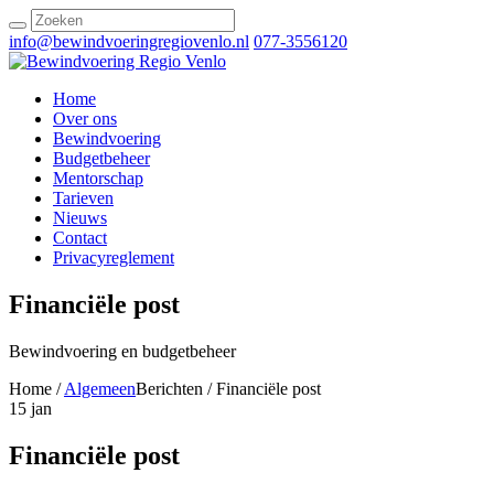
info@bewindvoeringregiovenlo.nl
077-3556120
Home
Over ons
Bewindvoering
Budgetbeheer
Mentorschap
Tarieven
Nieuws
Contact
Privacyreglement
Financiële post
Bewindvoering en budgetbeheer
Home /
Algemeen
Berichten / Financiële post
15
jan
Financiële post