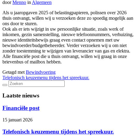
door
Menno
in
Algemeen
Als u jaaropgaven 2025 of belastingpapieren, polissen over 2026
thuis ontvangt, willen wij u verzoeken deze zo spoedig mogelijk aan
ons door te sturen.
Ook als er iets wijzigt in uw persoonlijke situatie, zoals werk of
inkomen, gezin samenstelling, nieuwe telefoonnummers, verhuizing,
nieuwe identiteitsbewijs graag even contact opnemen met uw
bewindvoerder/budgetbeheerder. Verder verzoeken wij u om niet
zonder toestemming te wijzigen van leverancier van gas en elektra.
Alle financiële post die u thuis ontvangt, willen wij graag in onze
brievenbus of mailbox hebben.
Getagd met
Bewindvoering
Bericht
Telefonisch keuzemenu tijdens het spreekuur.
navigatie
Laatste nieuws
Financiële post
15 januari 2026
Telefonisch keuzemenu tijdens het spreekuur.